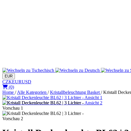
EUR
CZK
EUR
USD
(0)
Home
/
Alle Kategorien
/
Kristallbeleuchtung Basket
/
Kristall Decke