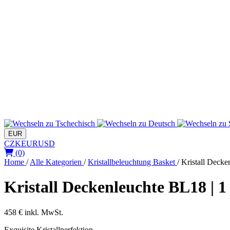
EUR
CZK
EUR
USD
(0)
Home
/
Alle Kategorien
/
Kristallbeleuchtung Basket
/
Kristall Decke
Kristall Deckenleuchte BL18 | 1
458 €
inkl. MwSt.
Exquisite Kristallperfektion