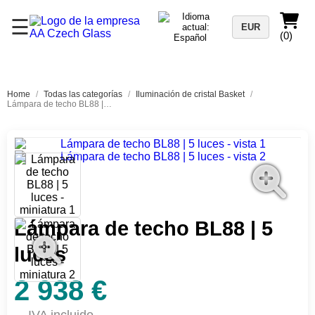
☰
EUR
(0)
Home
/
Todas las categorías
/
Iluminación de cristal Basket
/
Lámpara de techo BL88 | 5 luces
Lámpara de techo BL88 | 5
luces
2 938 €