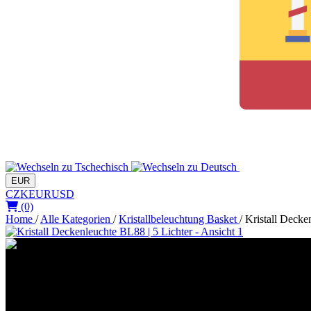
EUR
CZK
EUR
USD
(0)
Home
/
Alle Kategorien
/
Kristallbeleuchtung Basket
/
Kristall Decke