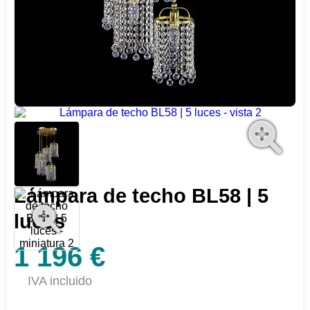
Lámpara de techo BL58 | 5
luces
1 196 €
IVA incluido