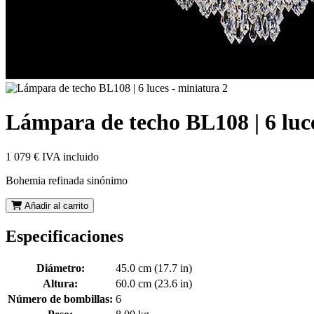
Lámpara de techo BL108 | 6 luc
1 079 €
IVA incluido
Bohemia refinada sinónimo
Añadir al carrito
Especificaciones
Diámetro:
45.0 cm (17.7 in)
Altura:
60.0 cm (23.6 in)
Número de bombillas:
6