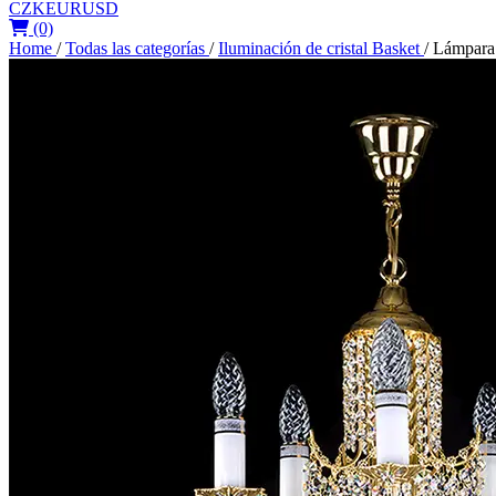
CZK
EUR
USD
(0)
Home
/
Todas las categorías
/
Iluminación de cristal Basket
/
Lámpara 