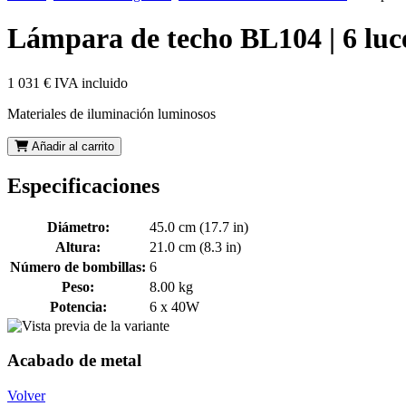
Lámpara de techo BL104 | 6 luc
1 031 €
IVA incluido
Materiales de iluminación luminosos
Añadir al carrito
Especificaciones
Diámetro:
45.0 cm (17.7 in)
Altura:
21.0 cm (8.3 in)
Número de bombillas:
6
Peso:
8.00 kg
Potencia:
6 x 40W
Acabado de metal
Volver