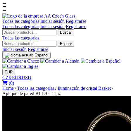
☰
☰
Todas las categorías
Iniciar sesión
Registrarse
Todas las categorías
Iniciar sesión
Registrarse
Buscar
Todas las categorías
Buscar
Iniciar sesión
Registrarse
EUR
CZK
EUR
USD
(0)
Home
/
Todas las categorías
/
Iluminación de cristal Basket
/
Aplique de pared BL170 | 1 luz