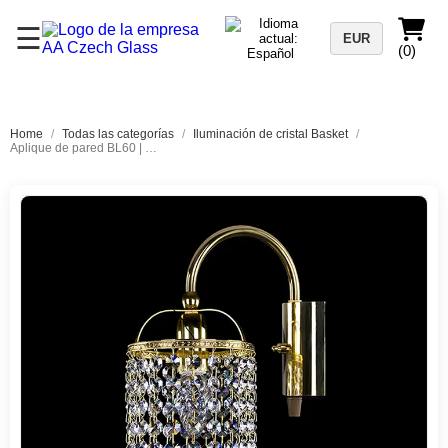
☰
EUR
(0)
Home
/
Todas las categorías
/
Iluminación de cristal Basket
/
Aplique de pared BL60 | 1 luz