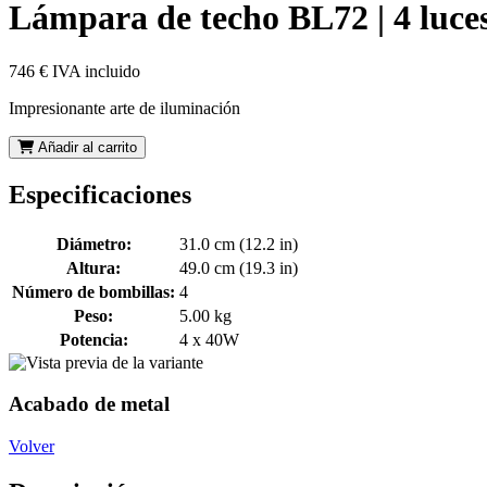
Lámpara de techo BL72 | 4 luce
746 €
IVA incluido
Impresionante arte de iluminación
Añadir al carrito
Especificaciones
Diámetro:
31.0 cm (12.2 in)
Altura:
49.0 cm (19.3 in)
Número de bombillas:
4
Peso:
5.00 kg
Potencia:
4 x 40W
Acabado de metal
Volver