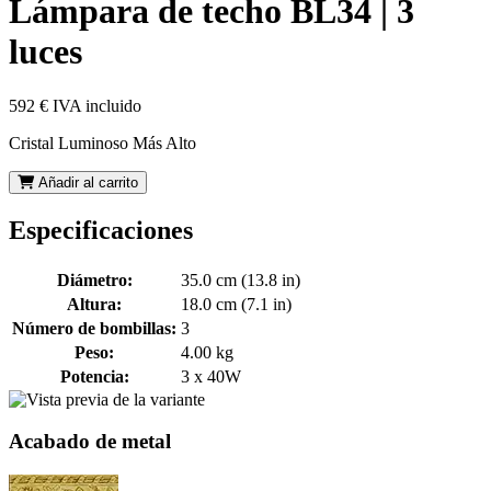
Lámpara de techo BL34 | 3
luces
592 €
IVA incluido
Cristal Luminoso Más Alto
Añadir al carrito
Especificaciones
Diámetro:
35.0 cm (13.8 in)
Altura:
18.0 cm (7.1 in)
Número de bombillas:
3
Peso:
4.00 kg
Potencia:
3 x 40W
Acabado de metal