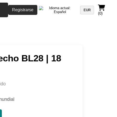
Registrarse
EUR
(0)
echo BL28 | 18
ido
mundial