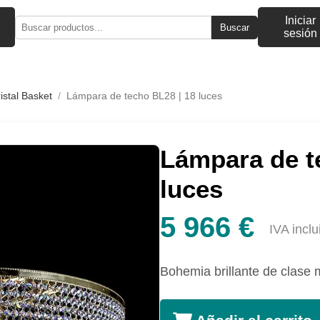
Iniciar
Buscar
sesión
istal Basket
/
Lámpara de techo BL28 | 18 luces
Lámpara de t
luces
5 966 €
IVA inclu
Bohemia brillante de clase 