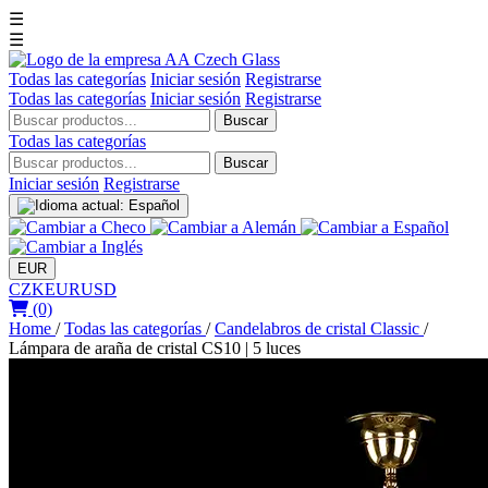
☰
☰
Todas las categorías
Iniciar sesión
Registrarse
Todas las categorías
Iniciar sesión
Registrarse
Buscar
Todas las categorías
Buscar
Iniciar sesión
Registrarse
EUR
CZK
EUR
USD
(0)
Home
/
Todas las categorías
/
Candelabros de cristal Classic
/
Lámpara de araña de cristal CS10 | 5 luces