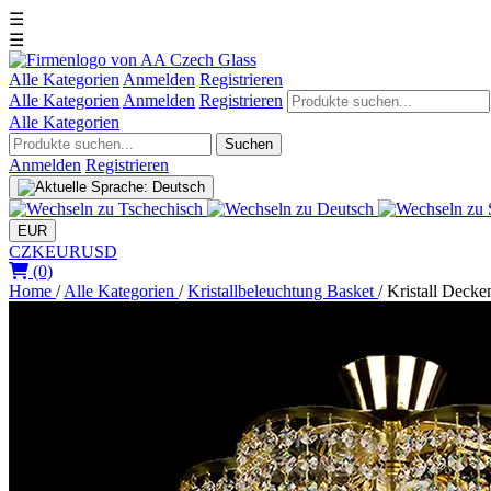
☰
☰
Alle Kategorien
Anmelden
Registrieren
Alle Kategorien
Anmelden
Registrieren
Alle Kategorien
Suchen
Anmelden
Registrieren
EUR
CZK
EUR
USD
(0)
Home
/
Alle Kategorien
/
Kristallbeleuchtung Basket
/
Kristall Decke