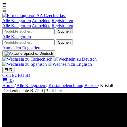
☰
☰
Alle Kategorien
Anmelden
Registrieren
Alle Kategorien
Anmelden
Registrieren
Suchen
Alle Kategorien
Suchen
Anmelden
Registrieren
EUR
CZK
EUR
USD
(0)
Home
/
Alle Kategorien
/
Kristallbeleuchtung Basket
/
Kristall
Deckenleuchte BL120 | 3 Lichter