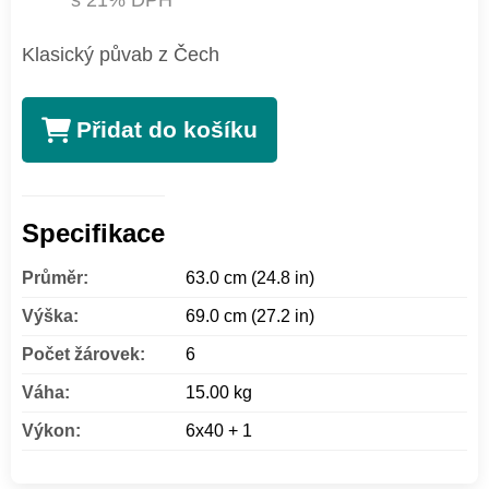
s 21% DPH
Klasický půvab z Čech
Přidat do košíku
Specifikace
Průměr:
63.0 cm (24.8 in)
Výška:
69.0 cm (27.2 in)
Počet žárovek:
6
Váha:
15.00 kg
Výkon:
6x40 + 1