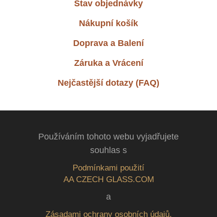
Stav objednávky
Nákupní košík
Doprava a Balení
Záruka a Vrácení
Nejčastější dotazy (FAQ)
Používáním tohoto webu vyjadřujete
souhlas s
Podmínkami použití
AA CZECH GLASS.COM
a
Zásadami ochrany osobních údajů.