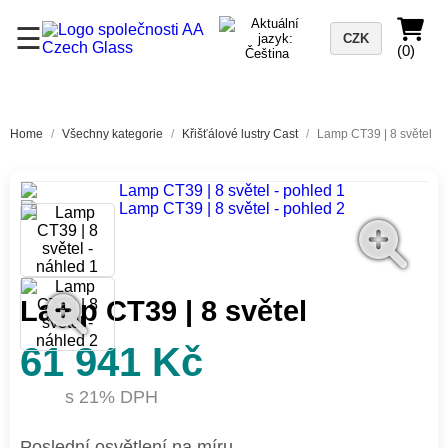
☰
CZK
(0)
Home
/
Všechny kategorie
/
Křišťálové lustry Cast
/
Lamp CT39 | 8 světel
Lamp CT39 | 8 světel
61 941 Kč
s 21% DPH
Poslední osvětlení na míru