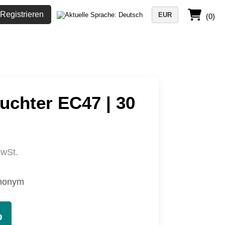
Registrieren
EUR
(0)
euchter EC47 | 30
MwSt.
nonym
b