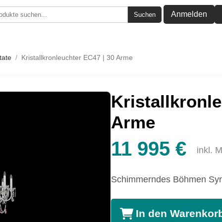
Anmelden
Suchen
tate
/
Kristallkronleuchter EC47 | 30 Arme
Kristallkronl
Arme
11 995 €
inkl. 
Schimmerndes Böhmen Sy
In den Warenkor