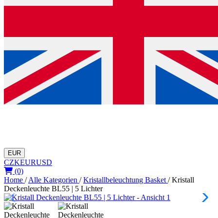
EUR
CZK
EUR
USD
(0)
Home
/
Alle Kategorien
/
Kristallbeleuchtung Basket
/
Kristall
Deckenleuchte BL55 | 5 Lichter