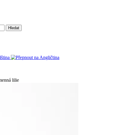
Hledat
enná lilie