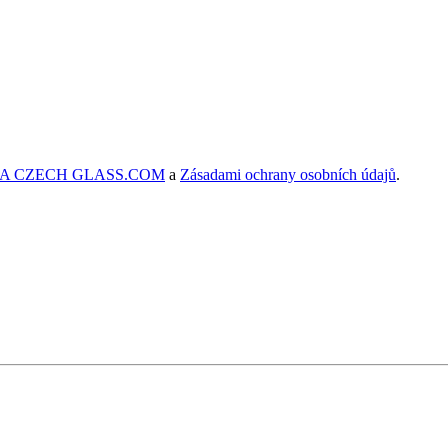
í AA CZECH GLASS.COM
a
Zásadami ochrany osobních údajů
.