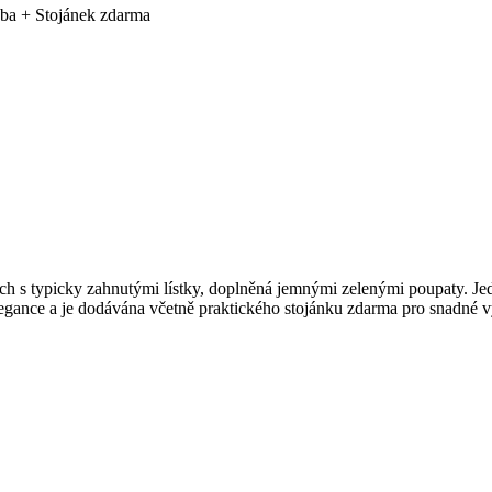
oba + Stojánek zdarma
 s typicky zahnutými lístky, doplněná jemnými zelenými poupaty. Jedná
egance a je dodávána včetně praktického stojánku zdarma pro snadné v