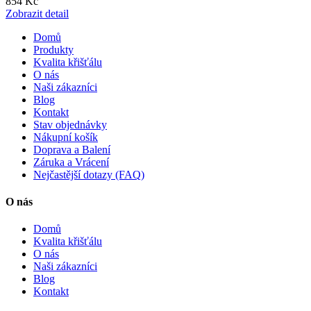
854 Kč
Zobrazit detail
Domů
Produkty
Kvalita křišťálu
O nás
Naši zákazníci
Blog
Kontakt
Stav objednávky
Nákupní košík
Doprava a Balení
Záruka a Vrácení
Nejčastější dotazy (FAQ)
O nás
Domů
Kvalita křišťálu
O nás
Naši zákazníci
Blog
Kontakt