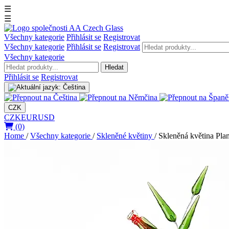
☰
☰
Všechny kategorie
Přihlásit se
Registrovat
Všechny kategorie
Přihlásit se
Registrovat
Všechny kategorie
Hledat
Přihlásit se
Registrovat
CZK
CZK
EUR
USD
(0)
Home
/
Všechny kategorie
/
Skleněné květiny
/
Skleněná květina Plam