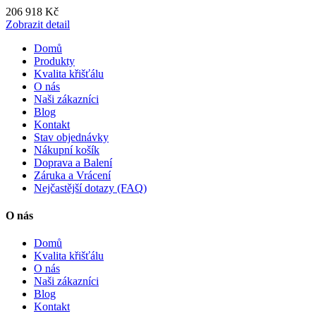
206 918 Kč
Zobrazit detail
Domů
Produkty
Kvalita křišťálu
O nás
Naši zákazníci
Blog
Kontakt
Stav objednávky
Nákupní košík
Doprava a Balení
Záruka a Vrácení
Nejčastější dotazy (FAQ)
O nás
Domů
Kvalita křišťálu
O nás
Naši zákazníci
Blog
Kontakt