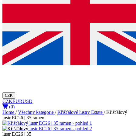
CZK
CZK
EUR
USD
(0)
Home
/
Všechny kategorie
/
Křišťálové lustry Estate
/
Křišťálový
lustr EC26 | 35 ramen