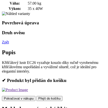
Váha:
57.00 kg
Výkon:
35 x 40W
Povrchová úprava
Druh ověsu
Zpět
Popis
Křišťálový lustr EC26 vyzařuje kouzlo díky ručně vyrobenému
křišťálovému uspořádání a vyvážené siluetě, což je ideální pro
elegantní interiéry.
✔ Produkt byl přidán do košíku
Pokračovat v nákupu
Přejít do košíku