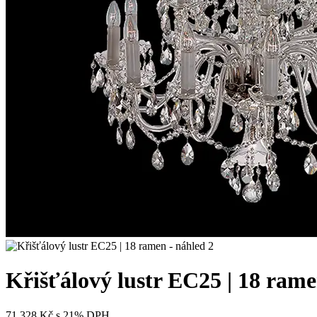
Křišťálový lustr EC25 | 18 ram
71 328 Kč
s 21% DPH