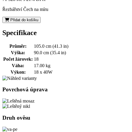
Řezbářství Čech na míru
Přidat do košíku
Specifikace
Průměr:
105.0 cm (41.3 in)
Výška:
90.0 cm (35.4 in)
Počet žárovek:
18
Váha:
17.00 kg
Výkon:
18 x 40W
Povrchová úprava
Druh ověsu