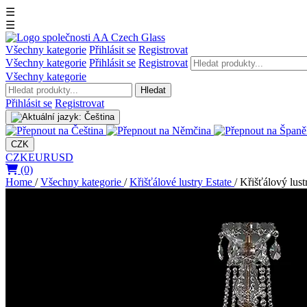
☰
☰
Všechny kategorie
Přihlásit se
Registrovat
Všechny kategorie
Přihlásit se
Registrovat
Všechny kategorie
Hledat
Přihlásit se
Registrovat
CZK
CZK
EUR
USD
(0)
Home
/
Všechny kategorie
/
Křišťálové lustry Estate
/
Křišťálový lus