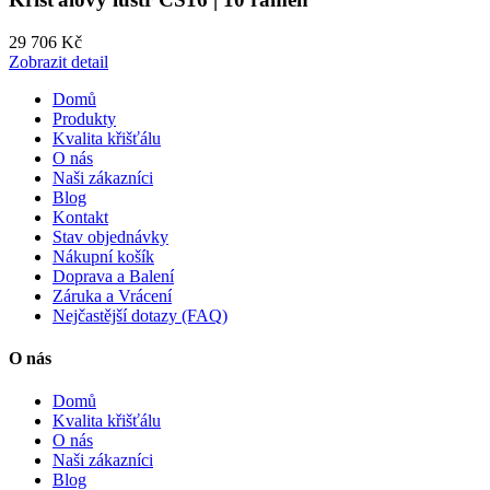
29 706 Kč
Zobrazit detail
Domů
Produkty
Kvalita křišťálu
O nás
Naši zákazníci
Blog
Kontakt
Stav objednávky
Nákupní košík
Doprava a Balení
Záruka a Vrácení
Nejčastější dotazy (FAQ)
O nás
Domů
Kvalita křišťálu
O nás
Naši zákazníci
Blog