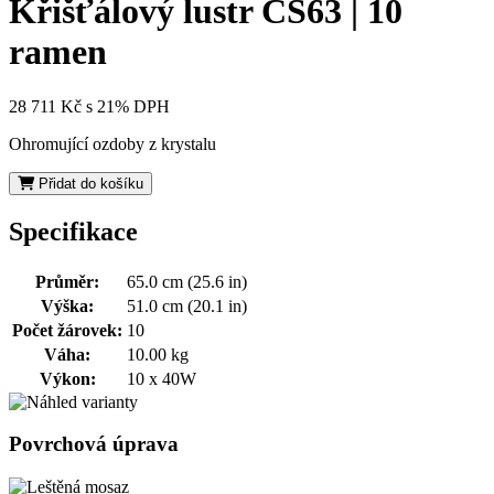
Křišťálový lustr CS63 | 10
ramen
28 711 Kč
s 21% DPH
Ohromující ozdoby z krystalu
Přidat do košíku
Specifikace
Průměr:
65.0 cm (25.6 in)
Výška:
51.0 cm (20.1 in)
Počet žárovek:
10
Váha:
10.00 kg
Výkon:
10 x 40W
Povrchová úprava