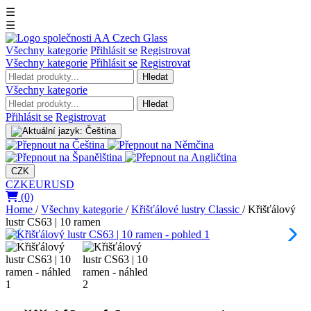
☰
☰
Všechny kategorie
Přihlásit se
Registrovat
Všechny kategorie
Přihlásit se
Registrovat
Hledat
Všechny kategorie
Hledat
Přihlásit se
Registrovat
CZK
CZK
EUR
USD
(0)
Home
/
Všechny kategorie
/
Křišťálové lustry Classic
/
Křišťálový
lustr CS63 | 10 ramen