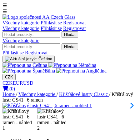
☰
☰
Všechny kategorie
Přihlásit se
Registrovat
Všechny kategorie
Přihlásit se
Registrovat
Hledat
Všechny kategorie
Hledat
Přihlásit se
Registrovat
CZK
CZK
EUR
USD
(0)
Home
/
Všechny kategorie
/
Křišťálové lustry Classic
/
Křišťálový
lustr CS41 | 6 ramen