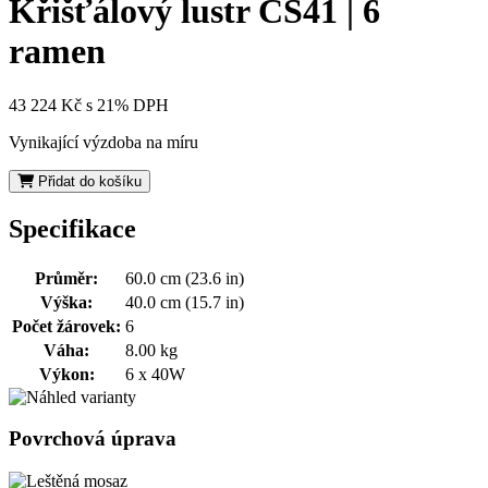
Křišťálový lustr CS41 | 6
ramen
43 224 Kč
s 21% DPH
Vynikající výzdoba na míru
Přidat do košíku
Specifikace
Průměr:
60.0 cm (23.6 in)
Výška:
40.0 cm (15.7 in)
Počet žárovek:
6
Váha:
8.00 kg
Výkon:
6 x 40W
Povrchová úprava