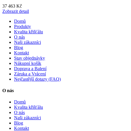
37 463 Kč
Zobrazit detail
Domů
Produkty
Kvalita křišťálu
O nás
Naši zákazníci
Blog
Kontakt
Stav objednávky
Nákupní košík
Doprava a Balení
Záruka a Vrácení
Nejčastější dotazy (FAQ)
O nás
Domů
Kvalita křišťálu
O nás
Naši zákazníci
Blog
Kontakt