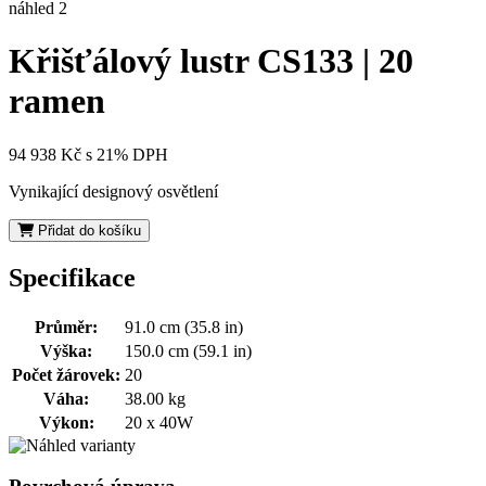
Křišťálový lustr CS133 | 20
ramen
94 938 Kč
s 21% DPH
Vynikající designový osvětlení
Přidat do košíku
Specifikace
Průměr:
91.0 cm (35.8 in)
Výška:
150.0 cm (59.1 in)
Počet žárovek:
20
Váha:
38.00 kg
Výkon:
20 x 40W