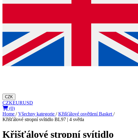
CZK
CZK
EUR
USD
(0)
Home
/
Všechny kategorie
/
Křišťálové osvětlení Basket
/
Křišťálové stropní svítidlo BL97 | 4 světla
Křišťálové stropní svítidlo