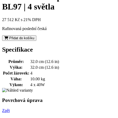
BL97 | 4 světla
27 512 Kč
s 21% DPH
Rafinovaná poslední česká
Přidat do košíku
Specifikace
Průměr:
32.0 cm (12.6 in)
Výška:
32.0 cm (12.6 in)
Počet žárovek:
4
Váha:
10.00 kg
Výkon:
4 x 40W
Povrchová úprava
Zpět