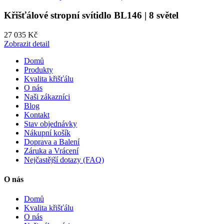
Křišťálové stropní svítidlo BL146 | 8 světel
27 035 Kč
Zobrazit detail
Domů
Produkty
Kvalita křišťálu
O nás
Naši zákazníci
Blog
Kontakt
Stav objednávky
Nákupní košík
Doprava a Balení
Záruka a Vrácení
Nejčastější dotazy (FAQ)
O nás
Domů
Kvalita křišťálu
O nás