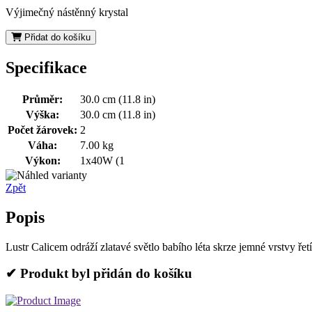
Výjimečný nástěnný krystal
Přidat do košíku
Specifikace
Průměr:
30.0 cm (11.8 in)
Výška:
30.0 cm (11.8 in)
Počet žárovek:
2
Váha:
7.00 kg
Výkon:
1x40W (1
Zpět
Popis
Lustr Calicem odráží zlatavé světlo babího léta skrze jemné vrstvy ř
✔ Produkt byl přidán do košíku