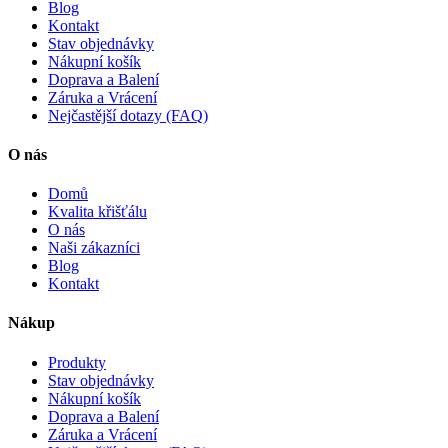
Blog
Kontakt
Stav objednávky
Nákupní košík
Doprava a Balení
Záruka a Vrácení
Nejčastější dotazy (FAQ)
O nás
Domů
Kvalita křišťálu
O nás
Naši zákazníci
Blog
Kontakt
Nákup
Produkty
Stav objednávky
Nákupní košík
Doprava a Balení
Záruka a Vrácení