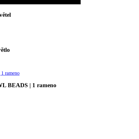
ětel
ětlo
 WL BEADS | 1 rameno