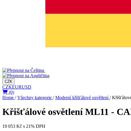
CZK
CZK
EUR
USD
(0)
Home
/
Všechny kategorie
/
Moderní křišťálové osvětlení
/
Křišťálov
Křišťálové osvětlení ML11 - CA
19 053 Kč
s 21% DPH