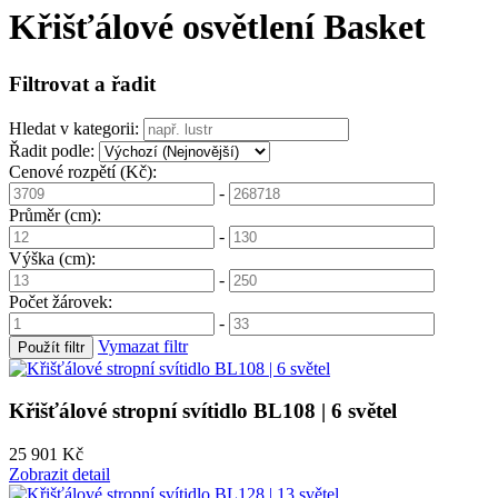
Křišťálové osvětlení Basket
Filtrovat a řadit
Hledat v kategorii:
Řadit podle:
Cenové rozpětí (Kč):
-
Průměr (cm):
-
Výška (cm):
-
Počet žárovek:
-
Vymazat filtr
Použít filtr
Křišťálové stropní svítidlo BL108 | 6 světel
25 901 Kč
Zobrazit detail